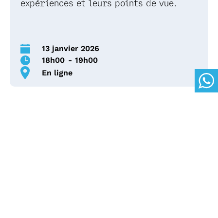
expériences et leurs points de vue.
13 janvier 2026
18h00
-
19h00
En ligne
Albert School / Mines Paris -
PSL accueille les candidatures
pour sa deuxième promotion.
Si vous envisagez une carrière
dans les affaires, les données
ou la finance, ce webinaire vous
donnera les informations dont
vous avez besoin pour préparer