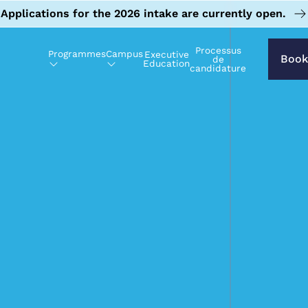
Applications for the 2026 intake are currently open.
Processus
Programmes
Campus
Executive
Book
de
Education
candidature