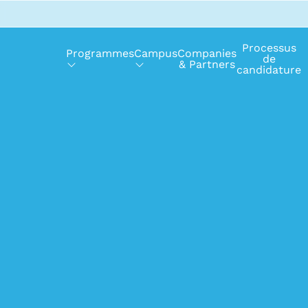
Processus
Programmes
Campus
Companies
de
& Partners
candidature