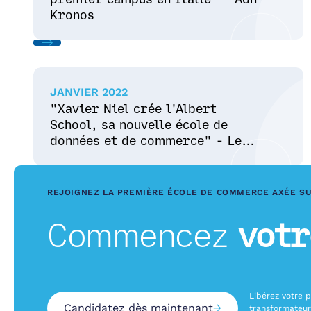
Kronos
JANVIER 2022
"Xavier Niel crée l'Albert
School, sa nouvelle école de
données et de commerce" - Le
Figaro
REJOIGNEZ LA PREMIÈRE ÉCOLE DE COMMERCE AXÉE SUR
Commencez
votr
Libérez votre p
Candidatez dès maintenant
→
transformateur