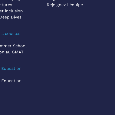
ntures
Rejoignez l'équipe
et inclusion
Deep Dives
ns courtes
ummer School
ion au GMAT
e Education
e Education