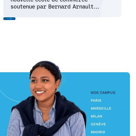
soutenue par Bernard Arnault
(LVMH) et Xavier Niel (Free) se
distingue-t-elle ?" - La Tribune
NOS CAMPUS
PARIS
MARSEILLE
MILAN
GENÈVE
MADRID