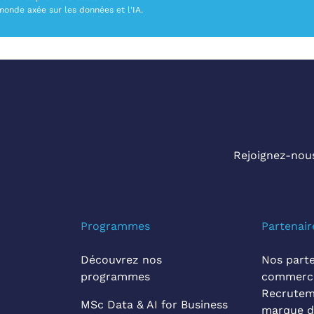
nde axée sur les données et l'IA.
Rejoignez-nous
Programmes
Partenair
Découvrez nos
Nos parte
programmes
commerc
Recrutem
MSc Data & AI for Business
marque d