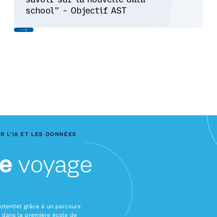
school" - Objectif AST
 L'IA ET LES DONNÉES
e
voyage
otentiel grâce à un parcours
 dans la première école de