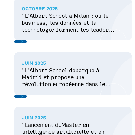
OCTOBRE 2025
"L'Albert School à Milan : où le
business, les données et la
technologie forment les leaders
de demain" - Bergamo News
JUIN 2025
"L'Albert School débarque à
Madrid et propose une
révolution européenne dans le
domaine des données, de l'IA et
des affairesL'école Albert
débarque à Madrid et propose
une révolution européenne dans
JUIN 2025
le domaine des données, de l'IA
"Lancement duMaster en
et des affaires" - La Vanguardia
intelligence artificielle et en