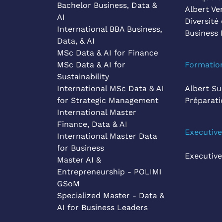
Bachelor Business, Data &
Albert Ve
AI
Diversité 
International BBA Business,
Business 
Data, & AI
MSc Data & AI for Finance
MSc Data & AI for
Formatio
Sustainability
International MSc Data & AI
Albert S
for Strategic Management
Préparat
International Master
Finance, Data & AI
Executiv
International Master Data
for Business
Executiv
Master AI &
Entrepreneurship - POLIMI
GSoM
Specialized Master - Data &
AI for Business Leaders