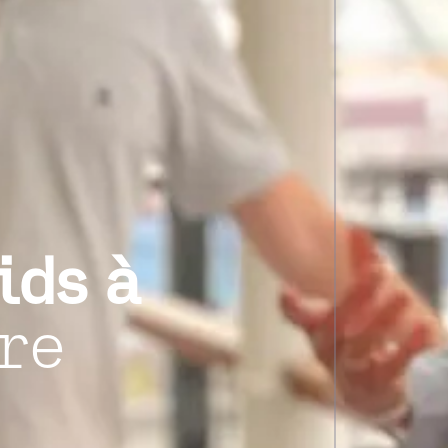
ids à
re