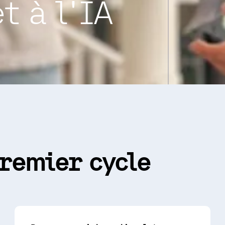
t à l'IA
remier cycle