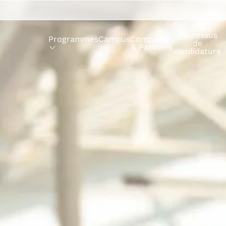
Processus
Programmes
Campus
Companies
de
& Partners
candidature