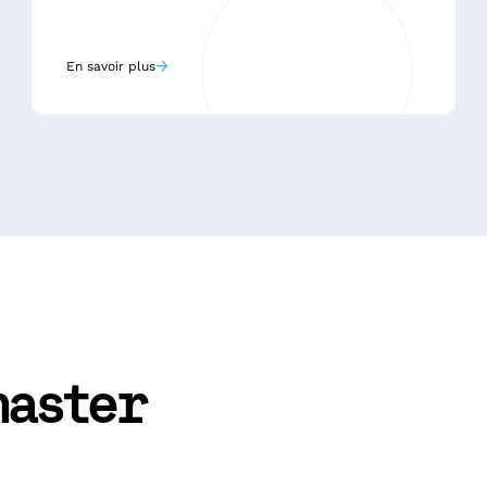
→
En savoir plus
aster