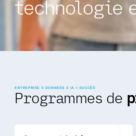
technologie e
ENTREPRISE X DONNÉES X IA = SUCCÈS
Programmes de
p