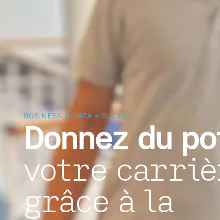
BUSINESS X DATA = SUCCÈS
Donnez du po
votre carriè
grâce à la