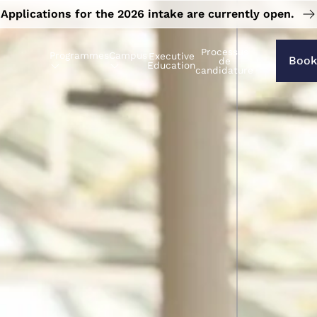
Applications for the 2026 intake are currently open.
Processus
Programmes
Campus
Executive
Book
de
Education
candidature